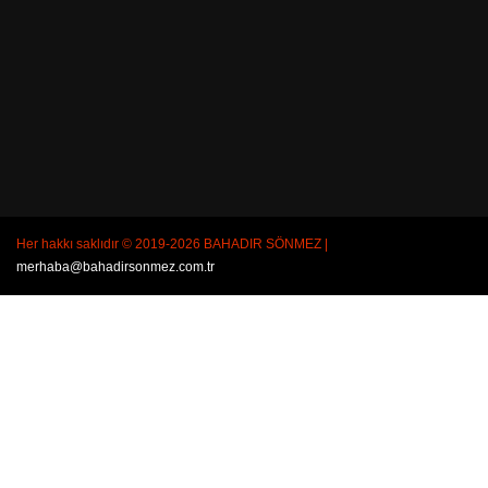
Her hakkı saklıdır © 2019-2026 BAHADIR SÖNMEZ |
merhaba@bahadirsonmez.com.tr