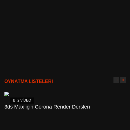
OYNATMA LİSTELERİ
2 VIDEO
3ds Max için Corona Render Dersleri
3